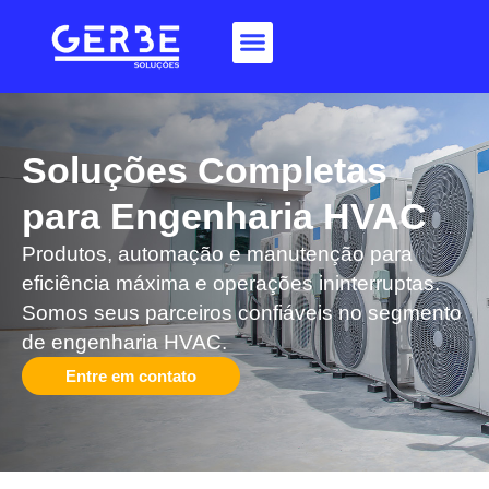
Soluções Completas
para Engenharia HVAC​
Produtos, automação e manutenção para
eficiência máxima e operações ininterruptas.
Somos seus parceiros confiáveis no segmento
de engenharia HVAC.
Entre em contato