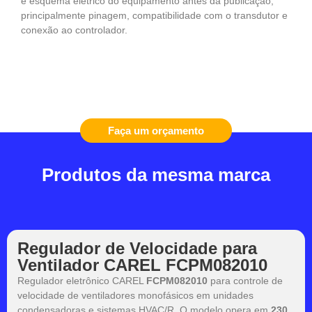
e esquema elétrico do equipamento antes da publicação,
principalmente pinagem, compatibilidade com o transdutor e
conexão ao controlador.
Faça um orçamento
Produtos da mesma marca
Regulador de Velocidade para
Ventilador CAREL FCPM082010
Regulador eletrônico CAREL
FCPM082010
para controle de
velocidade de ventiladores monofásicos em unidades
condensadoras e sistemas HVAC/R. O modelo opera em
230