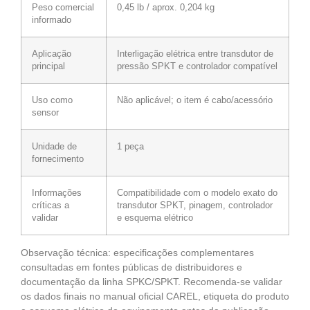
Peso comercial
0,45 lb / aprox. 0,204 kg
informado
Aplicação
Interligação elétrica entre transdutor de
principal
pressão SPKT e controlador compatível
Uso como
Não aplicável; o item é cabo/acessório
sensor
Unidade de
1 peça
fornecimento
Informações
Compatibilidade com o modelo exato do
críticas a
transdutor SPKT, pinagem, controlador
validar
e esquema elétrico
Observação técnica: especificações complementares
consultadas em fontes públicas de distribuidores e
documentação da linha SPKC/SPKT. Recomenda-se validar
os dados finais no manual oficial CAREL, etiqueta do produto