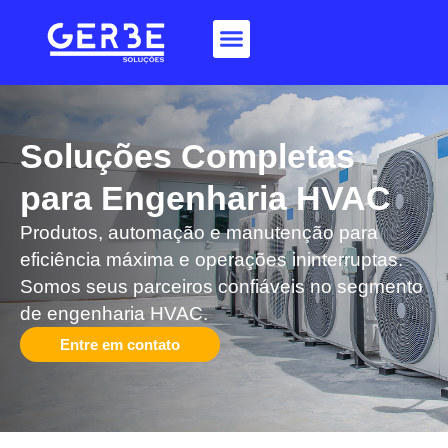
Soluções Completas
para Engenharia HVAC​
Produtos, automação e manutenção para
eficiência máxima e operações ininterruptas.
Somos seus parceiros confiáveis no segmento
de engenharia HVAC.
Entre em contato