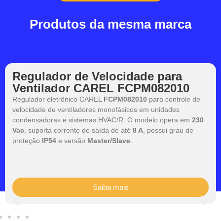
Produtos da mesma marca
Regulador de Velocidade para
Ventilador CAREL FCPM082010
Regulador eletrônico CAREL
FCPM082010
para controle de
velocidade de ventiladores monofásicos em unidades
condensadoras e sistemas HVAC/R. O modelo opera em
230
Vac
, suporta corrente de saída de até
8 A
, possui grau de
proteção
IP54
e versão
Master/Slave
.
Saiba mais