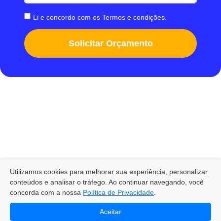
Li e concordo com os
Termos e condições
.
Solicitar Orçamento
Utilizamos cookies para melhorar sua experiência, personalizar
Política de
2024 © Todos os
RETORNE
Privacidade
conteúdos e analisar o tráfego. Ao continuar navegando, você
direitos
AO TOPO!
concorda com a nossa
Política de Privacidade
.
reservados.
Gerbe
Soluções
Aceitar