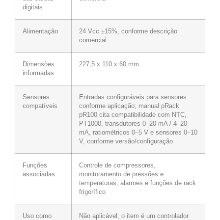
digitais
Alimentação
24 Vcc ±15%, conforme descrição
comercial
Dimensões
227,5 x 110 x 60 mm
informadas
Sensores
Entradas configuráveis para sensores
compatíveis
conforme aplicação; manual pRack
pR100 cita compatibilidade com NTC,
PT1000, transdutores 0–20 mA / 4–20
mA, ratiométricos 0–5 V e sensores 0–10
V, conforme versão/configuração
Funções
Controle de compressores,
associadas
monitoramento de pressões e
temperaturas, alarmes e funções de rack
frigorífico
Uso como
Não aplicável; o item é um controlador