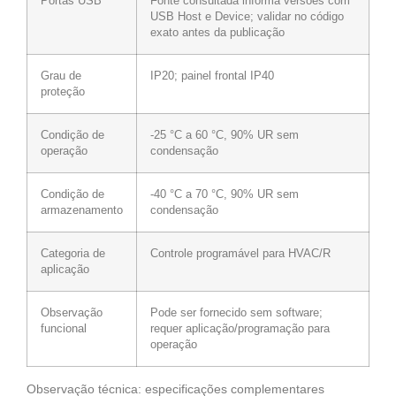
Portas USB
Fonte consultada informa versões com
USB Host e Device; validar no código
exato antes da publicação
Grau de
IP20; painel frontal IP40
proteção
Condição de
-25 °C a 60 °C, 90% UR sem
operação
condensação
Condição de
-40 °C a 70 °C, 90% UR sem
armazenamento
condensação
Categoria de
Controle programável para HVAC/R
aplicação
Observação
Pode ser fornecido sem software;
funcional
requer aplicação/programação para
operação
Observação técnica: especificações complementares