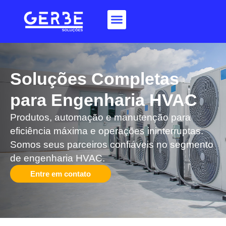
Soluções Completas
para Engenharia HVAC​
Produtos, automação e manutenção para
eficiência máxima e operações ininterruptas.
Somos seus parceiros confiáveis no segmento
de engenharia HVAC.
Entre em contato