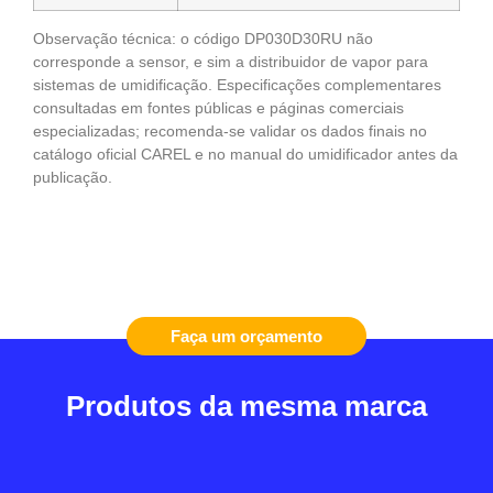
Observação técnica: o código DP030D30RU não
corresponde a sensor, e sim a distribuidor de vapor para
sistemas de umidificação. Especificações complementares
consultadas em fontes públicas e páginas comerciais
especializadas; recomenda-se validar os dados finais no
catálogo oficial CAREL e no manual do umidificador antes da
publicação.
Faça um orçamento
Produtos da mesma marca