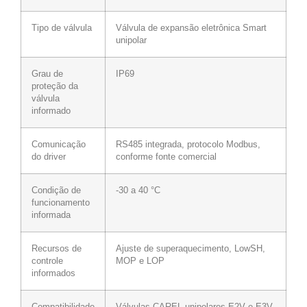
Tipo de válvula
Válvula de expansão eletrônica Smart
unipolar
Grau de
IP69
proteção da
válvula
informado
Comunicação
RS485 integrada, protocolo Modbus,
do driver
conforme fonte comercial
Condição de
-30 a 40 °C
funcionamento
informada
Recursos de
Ajuste de superaquecimento, LowSH,
controle
MOP e LOP
informados
Compatibilidade
Válvulas CAREL unipolares E2V e E3V,