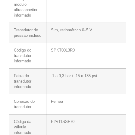
módulo
ultracapacitor
informado
Transdutor de
Sim, ratiométrico 0–5 V
pressão incluso
Código do
SPKT0013R0
transdutor
informado
Faixa do
-1 a 9,3 bar / -15 a 135 psi
transdutor
informado
Conexão do
Fêmea
transdutor
Código da
E2V11SSF70
válvula
informado