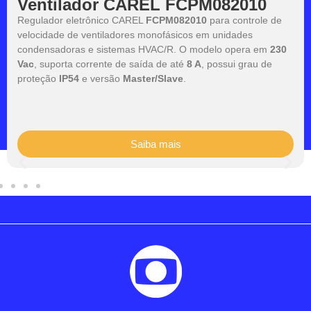
Ventilador CAREL FCPM082010
Regulador eletrônico CAREL
FCPM082010
para controle de
velocidade de ventiladores monofásicos em unidades
condensadoras e sistemas HVAC/R. O modelo opera em
230
Vac
, suporta corrente de saída de até
8 A
, possui grau de
proteção
IP54
e versão
Master/Slave
.
Saiba mais