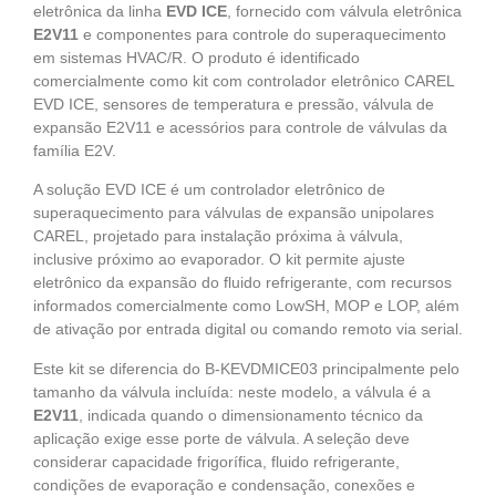
eletrônica da linha
EVD ICE
, fornecido com válvula eletrônica
E2V11
e componentes para controle do superaquecimento
em sistemas HVAC/R. O produto é identificado
comercialmente como kit com controlador eletrônico CAREL
EVD ICE, sensores de temperatura e pressão, válvula de
expansão E2V11 e acessórios para controle de válvulas da
família E2V.
A solução EVD ICE é um controlador eletrônico de
superaquecimento para válvulas de expansão unipolares
CAREL, projetado para instalação próxima à válvula,
inclusive próximo ao evaporador. O kit permite ajuste
eletrônico da expansão do fluido refrigerante, com recursos
informados comercialmente como LowSH, MOP e LOP, além
de ativação por entrada digital ou comando remoto via serial.
Este kit se diferencia do B-KEVDMICE03 principalmente pelo
tamanho da válvula incluída: neste modelo, a válvula é a
E2V11
, indicada quando o dimensionamento técnico da
aplicação exige esse porte de válvula. A seleção deve
considerar capacidade frigorífica, fluido refrigerante,
condições de evaporação e condensação, conexões e