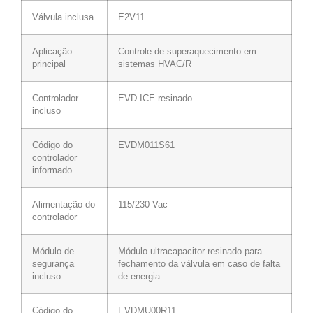
Válvula inclusa
E2V11
Aplicação
Controle de superaquecimento em
principal
sistemas HVAC/R
Controlador
EVD ICE resinado
incluso
Código do
EVDM011S61
controlador
informado
Alimentação do
115/230 Vac
controlador
Módulo de
Módulo ultracapacitor resinado para
segurança
fechamento da válvula em caso de falta
incluso
de energia
Código do
EVDMU00R11